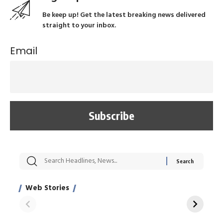
Be keep up! Get the latest breaking news delivered
straight to your inbox.
Email
सट्टेबाजी में अरेस्ट हुए
रोज एक कच्चे लहसुन
मह
Xcuse Me एक्टर
की कली से मिलेगी
रे
साहिल खान
जबरदस्त शारीरिक
अर
Web Stories
शक्ति
On Apr 28, 2024
On Apr 27, 2024
On 