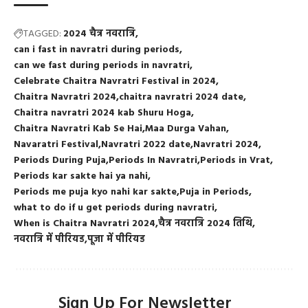
TAGGED:
2024 चैत्र नवरात्रि
can i fast in navratri during periods
can we fast during periods in navratri
Celebrate Chaitra Navratri Festival in 2024
Chaitra Navratri 2024
chaitra navratri 2024 date
Chaitra navratri 2024 kab Shuru Hoga
Chaitra Navratri Kab Se Hai
Maa Durga Vahan
Navaratri Festival
Navratri 2022 date
Navratri 2024
Periods During Puja
Periods In Navratri
Periods in Vrat
Periods kar sakte hai ya nahi
Periods me puja kyo nahi kar sakte
Puja in Periods
what to do if u get periods during navratri
When is Chaitra Navratri 2024
चैत्र नवरात्रि 2024 तिथि
नवरात्रि में पीरियड
पूजा में पीरियड
Sign Up For Newsletter