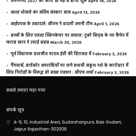
जनगणना 2027 का कार्य 16 मई से होगा शुरू
April 18, 2026
आशा भोसले का अंतिम संस्कार आज
April 13, 2026
आईएएस के तबादले: सीएम ने बदली अपनी टीम
April 1, 2026
बच्चों के लिए एडल्ट स्किनकेयर पर सवाल: टूको किड्स के नए कैंपेन में
फराह खान ने उठाई बहस
March 30, 2026
पूर्व विधायक बलजीत यादव ईडी की हिरासत में
February 3, 2026
गैंगस्टर्स, हार्डकोर अपराधियों पर लगे प्रभावी अंकुश नशे के कारोबार में
लिप्त गिरोहों के विरूद्ध हो सख्त एक्शन : सीएम शर्मा
February 3, 2026
सबसे ज़्यादा पढ़ा गया
संपर्क सूत्र
A-9, 10, Industrial Area, Sudarshanpura, Bais Godam,
Jaipur Rajasthan-302006