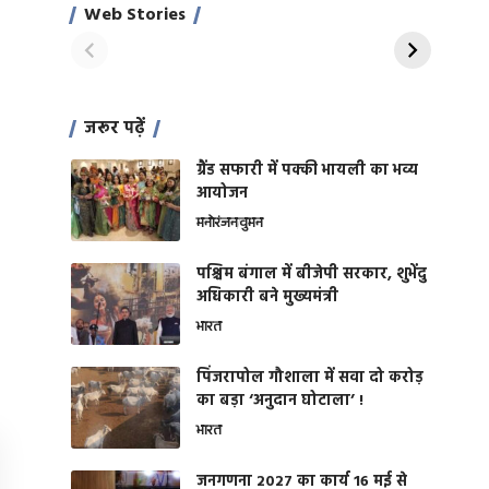
साहिल खान
जबरदस्त शारीरिक
Web Stories
On Apr 28, 2024
On Apr 27, 2024
शक्ति
जरूर पढ़ें
ग्रैंड सफारी में पक्की भायली का भव्य
आयोजन
मनोरंजन
वुमन
पश्चिम बंगाल में बीजेपी सरकार, शुभेंदु
अधिकारी बने मुख्यमंत्री
भारत
​पिंजरापोल गौशाला में सवा दो करोड़
का बड़ा ‘अनुदान घोटाला’ !
भारत
जनगणना 2027 का कार्य 16 मई से