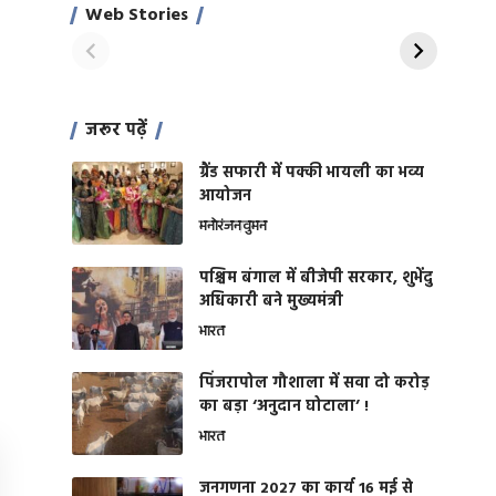
साहिल खान
जबरदस्त शारीरिक
Web Stories
On Apr 28, 2024
On Apr 27, 2024
शक्ति
जरूर पढ़ें
ग्रैंड सफारी में पक्की भायली का भव्य
आयोजन
मनोरंजन
वुमन
पश्चिम बंगाल में बीजेपी सरकार, शुभेंदु
अधिकारी बने मुख्यमंत्री
भारत
​पिंजरापोल गौशाला में सवा दो करोड़
का बड़ा ‘अनुदान घोटाला’ !
भारत
जनगणना 2027 का कार्य 16 मई से