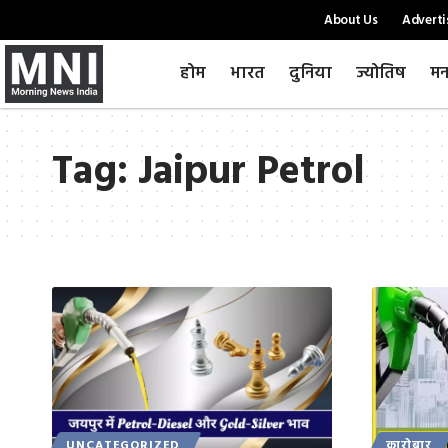
About Us
Adverti
होम
भारत
दुनिया
ज्योतिष
मन
Tag:
Jaipur Petrol
UNCATEGORIZED
कारोबार