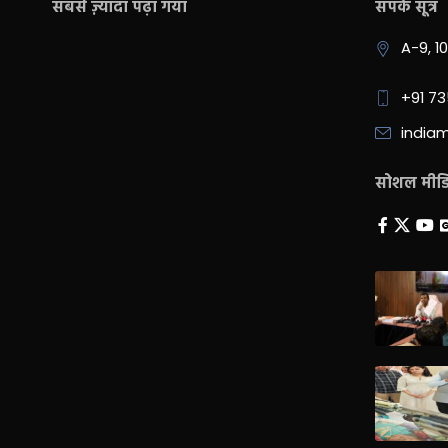
सबसे ज़्यादा पढ़ा गया
संपर्क सूत्र
A-9, 1
+91 7
india
सोशल मीडिय