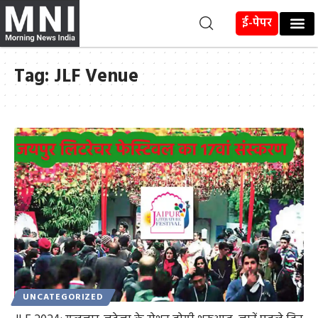
ई-पेपर
Tag:
JLF Venue
UNCATEGORIZED