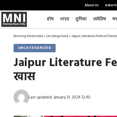
About Us
Adverti
होम
भारत
दुनिया
ज्योतिष
मन
Morning News India
»
Uncategorized
»
Jaipur Literature Festival Details 
UNCATEGORIZED
Jaipur Literature Fes
खास
Last updated: January 31, 2024 12:40