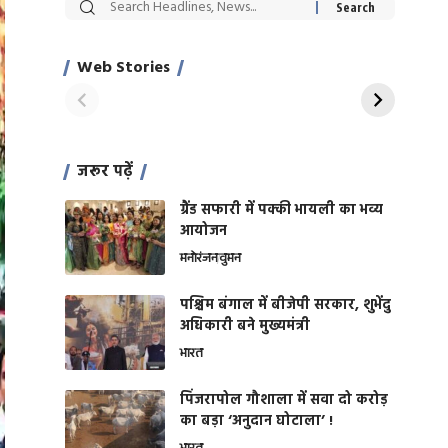
सट्टेबाजी में अरेस्ट हुए
रोज एक कच्चे लहसुन
Xcuse Me एक्टर
की कली से मिलेगी
साहिल खान
जबरदस्त शारीरिक
Web Stories
On Apr 28, 2024
On Apr 27, 2024
शक्ति
जरूर पढ़ें
ग्रैंड सफारी में पक्की भायली का भव्य
आयोजन
मनोरंजन
वुमन
पश्चिम बंगाल में बीजेपी सरकार, शुभेंदु
अधिकारी बने मुख्यमंत्री
भारत
​पिंजरापोल गौशाला में सवा दो करोड़
का बड़ा ‘अनुदान घोटाला’ !