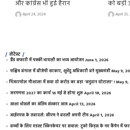
और कांग्रेस भी हुई हैरान
को बड़ी 
April 24, 2024
April 23,
लेटेस्ट
ग्रैंड सफारी में पक्की भायली का भव्य आयोजन
June 1, 2026
पश्चिम बंगाल में बीजेपी सरकार, शुभेंदु अधिकारी बने मुख्यमंत्री
May 9, 2
​पिंजरापोल गौशाला में सवा दो करोड़ का बड़ा ‘अनुदान घोटाला’ !
May 9,
जनगणना 2027 का कार्य 16 मई से होगा शुरू
April 18, 2026
आशा भोसले का अंतिम संस्कार आज
April 13, 2026
आईएएस के तबादले: सीएम ने बदली अपनी टीम
April 1, 2026
बच्चों के लिए एडल्ट स्किनकेयर पर सवाल: टूको किड्स के नए कैंपेन में 