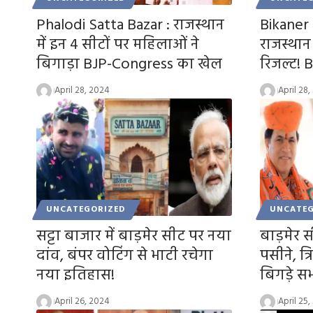
Phalodi Satta Bazar : राजस्थान
Bikaner
में इन 4 सीटों पर महिलाओं ने
राजस्थान
बिगाड़ा BJP-Congress का खेल
रिजल्ट! B
April 28, 2024
April 28
UNCATEGORIZED
UNCATEG
सट्टा बाजार में बाड़मेर सीट पर नया
बाड़मेर स
दांव, बंपर वोटिंग से भाटी रचेगा
पसीने, त्
नया इतिहास!
बिगड़े 
April 26, 2024
April 25