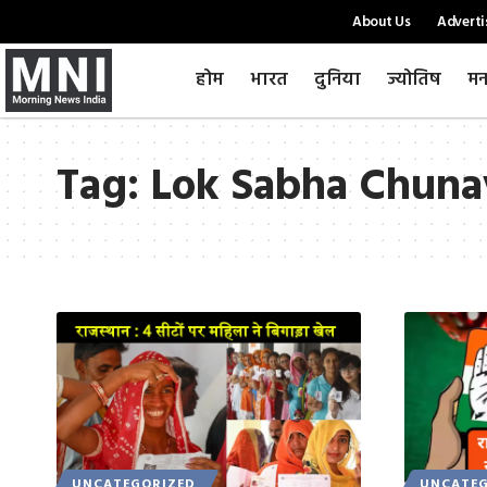
About Us
Adverti
होम
भारत
दुनिया
ज्योतिष
मन
Tag:
Lok Sabha Chuna
UNCATEGORIZED
UNCATEG