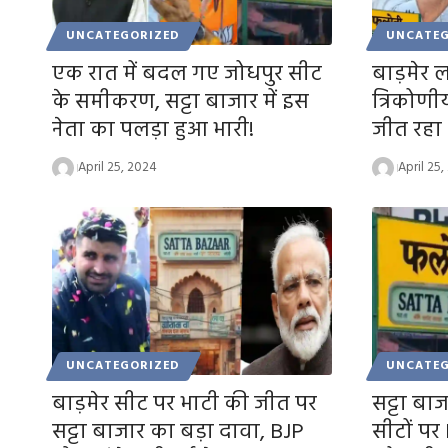
UNCATEGORIZED
UNCATEG
एक रात में बदल गए जोधपुर सीट
बाड़मेर
के समीकरण, सट्टा बाजार में इस
त्रिकोण
नेता का पलड़ा हुआ भारी!
जीत रहा
April 25, 2024
April 25
UNCATEGORIZED
UNCATEG
बाड़मेर सीट पर भाटी की जीत पर
सट्टा बाज
सट्टा बाजार का बड़ा दावा, BJP
सीटों पर