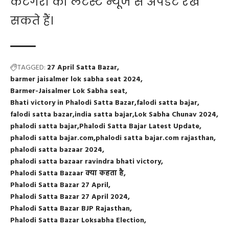
कैटेगरी की लेटेस्ट न्यूज से अपडेट रख
सकते हैं।
TAGGED:
27 April Satta Bazar
barmer jaisalmer lok sabha seat 2024
Barmer-Jaisalmer Lok Sabha seat
Bhati victory in Phalodi Satta Bazar
falodi satta bajar
falodi satta bazar
india satta bajar
Lok Sabha Chunav 2024
phalodi satta bajar
Phalodi Satta Bajar Latest Update
phalodi satta bajar.com
phalodi satta bajar.com rajasthan
phalodi satta bazaar 2024
phalodi satta bazaar ravindra bhati victory
Phalodi Satta Bazaar क्या कहता है
Phalodi Satta Bazar 27 April
Phalodi Satta Bazar 27 April 2024
Phalodi Satta Bazar BJP Rajasthan
Phalodi Satta Bazar Loksabha Election