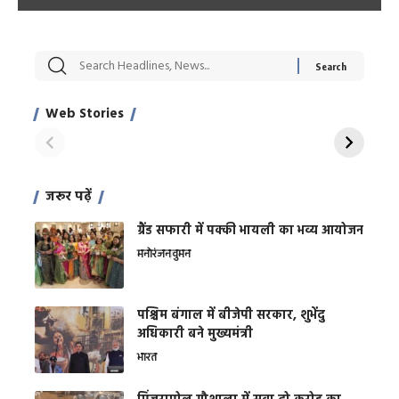
सट्टेबाजी में अरेस्ट हुए
रोज एक कच्चे लहसुन
मह
Xcuse Me एक्टर
की कली से मिलेगी
रे
साहिल खान
जबरदस्त शारीरिक
अर
Web Stories
शक्ति
On Apr 28, 2024
On Apr 27, 2024
On 
जरूर पढ़ें
ग्रैंड सफारी में पक्की भायली का भव्य आयोजन
मनोरंजन
वुमन
पश्चिम बंगाल में बीजेपी सरकार, शुभेंदु
अधिकारी बने मुख्यमंत्री
भारत