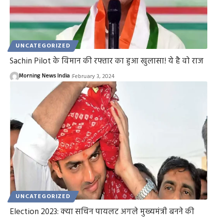
UNCATEGORIZED
Sachin Pilot के विमान की रफ्तार का हुआ खुलासा! ये है वो राज
Morning News India
February 3, 2024
UNCATEGORIZED
Election 2023: क्या सचिन पायलट अगले मुख्यमंत्री बनने की