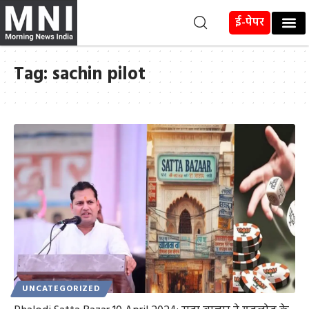
ई-पेपर
Tag:
sachin pilot
UNCATEGORIZED