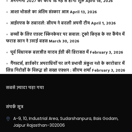
जनगणना 2027 का कार्य 16 मई से होगा शुरू
April 18, 2026
आशा भोसले का अंतिम संस्कार आज
April 13, 2026
आईएएस के तबादले: सीएम ने बदली अपनी टीम
April 1, 2026
बच्चों के लिए एडल्ट स्किनकेयर पर सवाल: टूको किड्स के नए कैंपेन में
फराह खान ने उठाई बहस
March 30, 2026
पूर्व विधायक बलजीत यादव ईडी की हिरासत में
February 3, 2026
गैंगस्टर्स, हार्डकोर अपराधियों पर लगे प्रभावी अंकुश नशे के कारोबार में
लिप्त गिरोहों के विरूद्ध हो सख्त एक्शन : सीएम शर्मा
February 3, 2026
सबसे ज़्यादा पढ़ा गया
संपर्क सूत्र
A-9, 10, Industrial Area, Sudarshanpura, Bais Godam,
Jaipur Rajasthan-302006