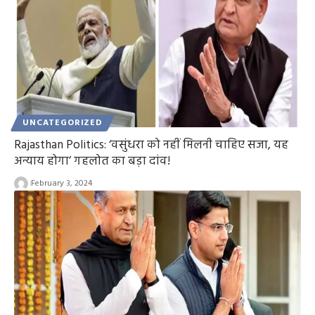
UNCATEGORIZED
Rajasthan Politics: ‘वसुंधरा को नहीं मिलनी चाहिए सजा, यह
अन्याय होगा’ गहलोत का बड़ा दांव!
February 3, 2024