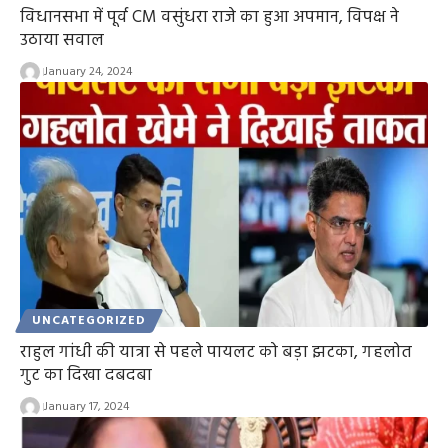
विधानसभा में पूर्व CM वसुंधरा राजे का हुआ अपमान, विपक्ष ने
उठाया सवाल
January 24, 2024
UNCATEGORIZED
राहुल गांधी की यात्रा से पहले पायलट को बड़ा झटका, गहलोत
गुट का दिखा दबदबा
January 17, 2024