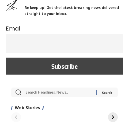
Be keep up! Get the latest breaking news delivered
straight to your inbox.
Email
सट्टेबाजी में अरेस्ट हुए
रोज एक कच्चे लहसुन
मह
Xcuse Me एक्टर
की कली से मिलेगी
रे
साहिल खान
जबरदस्त शारीरिक
अर
Web Stories
शक्ति
On Apr 28, 2024
On Apr 27, 2024
On 