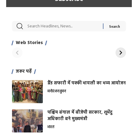
सट्टेबाजी में अरेस्ट हुए
रोज एक कच्चे लहसुन
मह
Xcuse Me एक्टर
की कली से मिलेगी
रे
साहिल खान
जबरदस्त शारीरिक
अर
Web Stories
शक्ति
On Apr 28, 2024
On Apr 27, 2024
On 
जरूर पढ़ें
ग्रैंड सफारी में पक्की भायली का भव्य आयोजन
मनोरंजन
वुमन
पश्चिम बंगाल में बीजेपी सरकार, शुभेंदु
अधिकारी बने मुख्यमंत्री
भारत