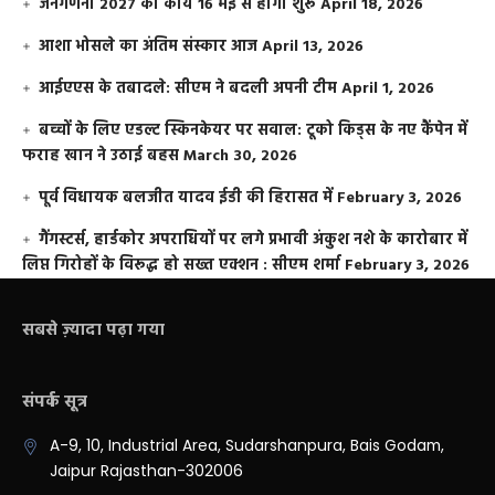
जनगणना 2027 का कार्य 16 मई से होगा शुरू
April 18, 2026
आशा भोसले का अंतिम संस्कार आज
April 13, 2026
आईएएस के तबादले: सीएम ने बदली अपनी टीम
April 1, 2026
बच्चों के लिए एडल्ट स्किनकेयर पर सवाल: टूको किड्स के नए कैंपेन में
फराह खान ने उठाई बहस
March 30, 2026
पूर्व विधायक बलजीत यादव ईडी की हिरासत में
February 3, 2026
गैंगस्टर्स, हार्डकोर अपराधियों पर लगे प्रभावी अंकुश नशे के कारोबार में
लिप्त गिरोहों के विरूद्ध हो सख्त एक्शन : सीएम शर्मा
February 3, 2026
सबसे ज़्यादा पढ़ा गया
संपर्क सूत्र
A-9, 10, Industrial Area, Sudarshanpura, Bais Godam,
Jaipur Rajasthan-302006