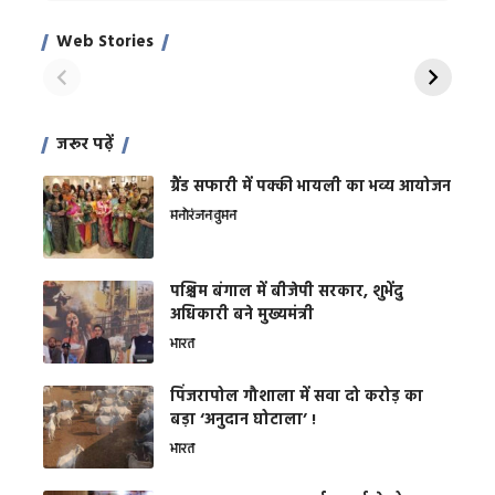
Xcuse Me एक्टर
की कली से मिलेगी
रे
साहिल खान
जबरदस्त शारीरिक
अर
Web Stories
शक्ति
On Apr 28, 2024
On Apr 27, 2024
On 
जरूर पढ़ें
ग्रैंड सफारी में पक्की भायली का भव्य आयोजन
मनोरंजन
वुमन
पश्चिम बंगाल में बीजेपी सरकार, शुभेंदु
अधिकारी बने मुख्यमंत्री
भारत
​पिंजरापोल गौशाला में सवा दो करोड़ का
बड़ा ‘अनुदान घोटाला’ !
भारत