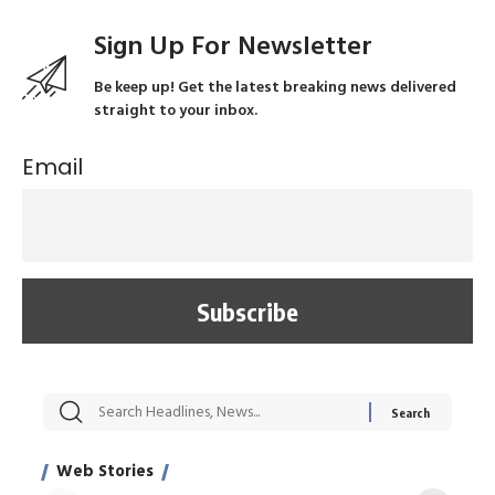
Sign Up For Newsletter
Be keep up! Get the latest breaking news delivered
straight to your inbox.
Email
सट्टेबाजी में अरेस्ट हुए
रोज एक कच्चे लहसुन
मह
Xcuse Me एक्टर
की कली से मिलेगी
रे
साहिल खान
जबरदस्त शारीरिक
अर
Web Stories
शक्ति
On Apr 28, 2024
On Apr 27, 2024
On 