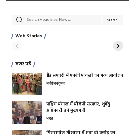
सट्टेबाजी में अरेस्ट हुए
रोज एक कच्चे लहसुन
मह
Xcuse Me एक्टर
की कली से मिलेगी
रे
साहिल खान
जबरदस्त शारीरिक
अर
Web Stories
शक्ति
On Apr 28, 2024
On Apr 27, 2024
On 
जरूर पढ़ें
ग्रैंड सफारी में पक्की भायली का भव्य आयोजन
मनोरंजन
वुमन
पश्चिम बंगाल में बीजेपी सरकार, शुभेंदु
अधिकारी बने मुख्यमंत्री
भारत
​पिंजरापोल गौशाला में सवा दो करोड़ का