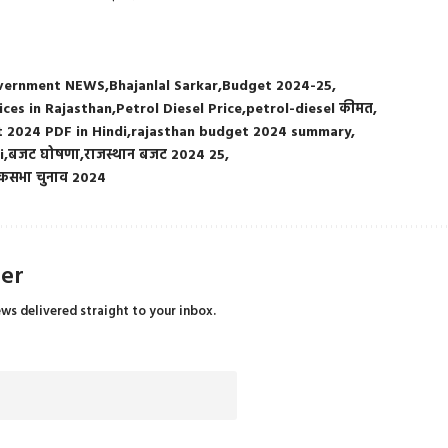
overnment NEWS
Bhajanlal Sarkar
Budget 2024-25
ices in Rajasthan
Petrol Diesel Price
petrol-diesel कीमत
 2024 PDF in Hindi
rajasthan budget 2024 summary
i
बजट घोषणा
राजस्थान बजट 2024 25
कसभा चुनाव 2024
ter
ews delivered straight to your inbox.