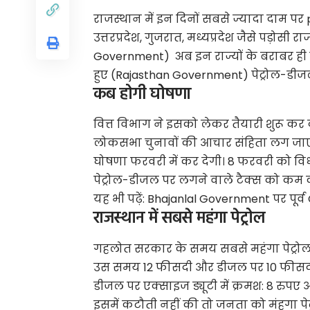
राजस्थान में इन दिनों सबसे ज्यादा दाम पर 
उत्तरप्रदेश, गुजरात, मध्यप्रदेश जैसे पड़ोसी र
Government
) अब इन राज्यों के बराबर ह
हुए (Rajasthan Government) पेट्रोल-डीज
कब होगी घोषणा
वित्त विभाग ने इसको लेकर तैयारी शुरू कर 
लोकसभा चुनावों की आचार संहिता लग जाए
घोषणा फरवरी में कर देगी। 8 फरवरी को वि
पेट्रोल-डीजल पर लगने वाले टैक्स को कम
यह भी पढ़ें:
Bhajanlal Government पर पूर्व C
राजस्थान में सबसे महंगा पेट्रोल
गहलोत सरकार के समय सबसे महंगा पेट्रोल
उस समय 12 फीसदी और डीजल पर 10 फीसदी वैट
डीजल पर एक्साइज ड्यूटी में क्रमश: 8 रुप
इसमें कटौती नहीं की तो जनता को मंहगा पेट्