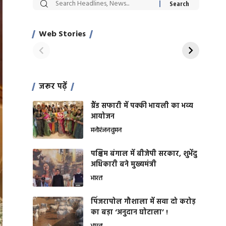
सट्टेबाजी में अरेस्ट हुए
रोज एक कच्चे लहसुन
Xcuse Me एक्टर
की कली से मिलेगी
साहिल खान
जबरदस्त शारीरिक
Web Stories
On Apr 28, 2024
On Apr 27, 2024
शक्ति
जरूर पढ़ें
ग्रैंड सफारी में पक्की भायली का भव्य
आयोजन
मनोरंजन
वुमन
पश्चिम बंगाल में बीजेपी सरकार, शुभेंदु
अधिकारी बने मुख्यमंत्री
भारत
​पिंजरापोल गौशाला में सवा दो करोड़
का बड़ा ‘अनुदान घोटाला’ !