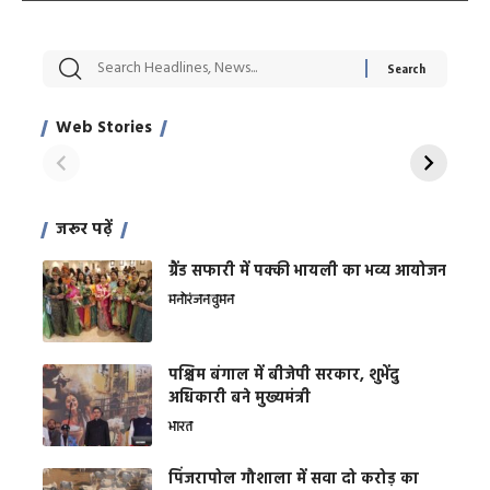
सट्टेबाजी में अरेस्ट हुए
रोज एक कच्चे लहसुन
मह
Xcuse Me एक्टर
की कली से मिलेगी
रे
साहिल खान
जबरदस्त शारीरिक
अर
Web Stories
शक्ति
On Apr 28, 2024
On Apr 27, 2024
On 
जरूर पढ़ें
ग्रैंड सफारी में पक्की भायली का भव्य आयोजन
मनोरंजन
वुमन
पश्चिम बंगाल में बीजेपी सरकार, शुभेंदु
अधिकारी बने मुख्यमंत्री
भारत
​पिंजरापोल गौशाला में सवा दो करोड़ का