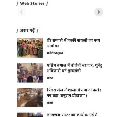
साहिल खान
जबरदस्त शारीरिक
Web Stories
On Apr 28, 2024
On Apr 27, 2024
शक्ति
जरूर पढ़ें
ग्रैंड सफारी में पक्की भायली का भव्य
आयोजन
मनोरंजन
वुमन
पश्चिम बंगाल में बीजेपी सरकार, शुभेंदु
अधिकारी बने मुख्यमंत्री
भारत
​पिंजरापोल गौशाला में सवा दो करोड़
का बड़ा ‘अनुदान घोटाला’ !
भारत
जनगणना 2027 का कार्य 16 मई से