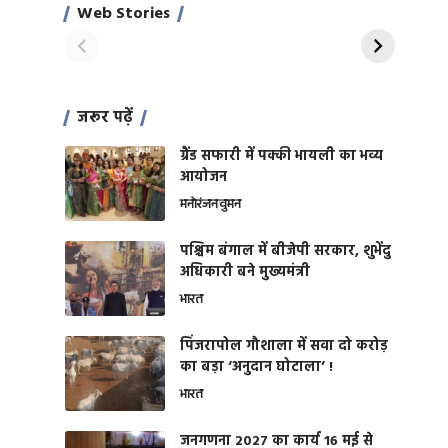
साहिल खान
जबरदस्त शारीरिक
Web Stories
On Apr 28, 2024
On Apr 27, 2024
शक्ति
जरूर पढ़ें
ग्रैंड सफारी में पक्की भायली का भव्य
आयोजन
मनोरंजन
वुमन
पश्चिम बंगाल में बीजेपी सरकार, शुभेंदु
अधिकारी बने मुख्यमंत्री
भारत
​पिंजरापोल गौशाला में सवा दो करोड़
का बड़ा ‘अनुदान घोटाला’ !
भारत
जनगणना 2027 का कार्य 16 मई से