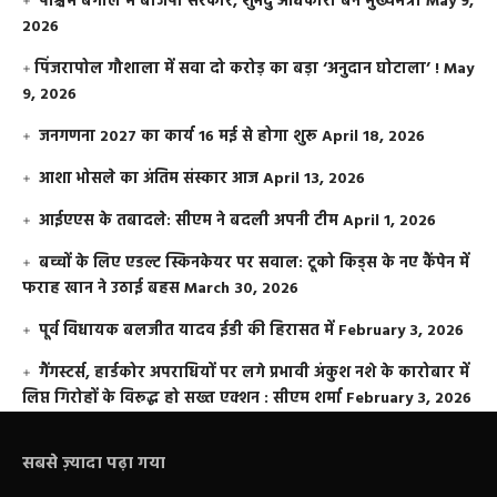
पश्चिम बंगाल में बीजेपी सरकार, शुभेंदु अधिकारी बने मुख्यमंत्री
May 9,
2026
​पिंजरापोल गौशाला में सवा दो करोड़ का बड़ा ‘अनुदान घोटाला’ !
May
9, 2026
जनगणना 2027 का कार्य 16 मई से होगा शुरू
April 18, 2026
आशा भोसले का अंतिम संस्कार आज
April 13, 2026
आईएएस के तबादले: सीएम ने बदली अपनी टीम
April 1, 2026
बच्चों के लिए एडल्ट स्किनकेयर पर सवाल: टूको किड्स के नए कैंपेन में
फराह खान ने उठाई बहस
March 30, 2026
पूर्व विधायक बलजीत यादव ईडी की हिरासत में
February 3, 2026
गैंगस्टर्स, हार्डकोर अपराधियों पर लगे प्रभावी अंकुश नशे के कारोबार में
लिप्त गिरोहों के विरूद्ध हो सख्त एक्शन : सीएम शर्मा
February 3, 2026
सबसे ज़्यादा पढ़ा गया