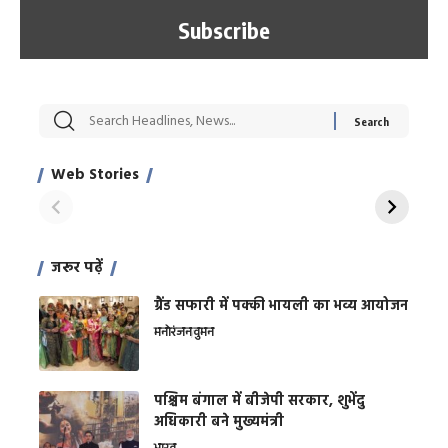
सट्टेबाजी में अरेस्ट हुए
रोज एक कच्चे लहसुन
मह
Xcuse Me एक्टर
की कली से मिलेगी
रे
साहिल खान
जबरदस्त शारीरिक
अर
Web Stories
शक्ति
On Apr 28, 2024
On Apr 27, 2024
On 
जरूर पढ़ें
ग्रैंड सफारी में पक्की भायली का भव्य आयोजन
मनोरंजन
वुमन
पश्चिम बंगाल में बीजेपी सरकार, शुभेंदु
अधिकारी बने मुख्यमंत्री