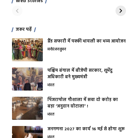
Web Stories
शक्ति
On Apr 28, 2024
On Apr 27, 2024
On 
जरूर पढ़ें
ग्रैंड सफारी में पक्की भायली का भव्य आयोजन
मनोरंजन
वुमन
पश्चिम बंगाल में बीजेपी सरकार, शुभेंदु
अधिकारी बने मुख्यमंत्री
भारत
​पिंजरापोल गौशाला में सवा दो करोड़ का
बड़ा ‘अनुदान घोटाला’ !
भारत
जनगणना 2027 का कार्य 16 मई से होगा शुरू
भारत