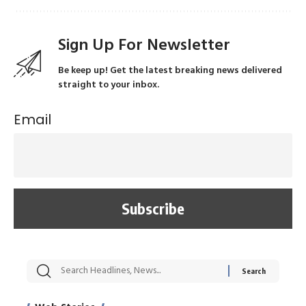
Sign Up For Newsletter
Be keep up! Get the latest breaking news delivered
straight to your inbox.
Email
सट्टेबाजी में अरेस्ट हुए
रोज एक कच्चे लहसुन
मह
Xcuse Me एक्टर
की कली से मिलेगी
रे
साहिल खान
जबरदस्त शारीरिक
अर