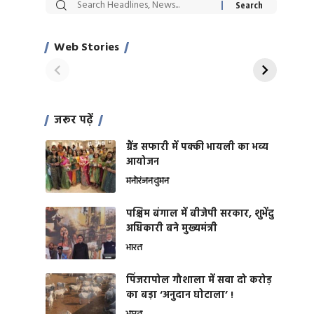
सट्टेबाजी में अरेस्ट हुए
रोज एक कच्चे लहसुन
Xcuse Me एक्टर
की कली से मिलेगी
साहिल खान
जबरदस्त शारीरिक
Web Stories
On Apr 28, 2024
On Apr 27, 2024
शक्ति
जरूर पढ़ें
ग्रैंड सफारी में पक्की भायली का भव्य
आयोजन
मनोरंजन
वुमन
पश्चिम बंगाल में बीजेपी सरकार, शुभेंदु
अधिकारी बने मुख्यमंत्री
भारत
​पिंजरापोल गौशाला में सवा दो करोड़
का बड़ा ‘अनुदान घोटाला’ !