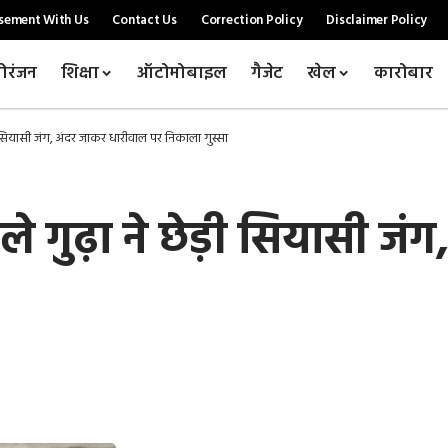
sement With Us
Contact Us
Correction Policy
Disclaimer Policy
ोरंजन
शिक्षा
ऑटोमोबाइल
गैजेट
खेल
कारोबार
ेड़ी सियासी जंग, अंदर जाकर धारीवाल पर निकाला गुस्सा
पहले गुढ़ा ने छेड़ी सियासी 