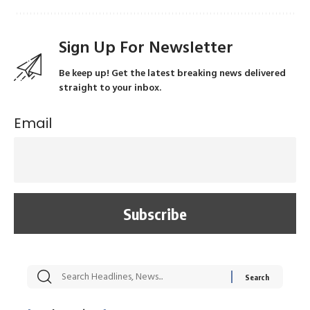
Sign Up For Newsletter
Be keep up! Get the latest breaking news delivered
straight to your inbox.
Email
सट्टेबाजी में अरेस्ट हुए
रोज एक कच्चे लहसुन
मह
Xcuse Me एक्टर
की कली से मिलेगी
रे
साहिल खान
जबरदस्त शारीरिक
अर