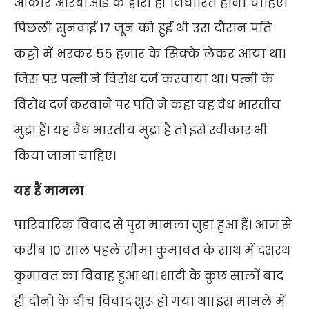
आकार आरबीआई के द्वारा ही निर्धारित होना चाहिए।
पिछली सुनवाई 17 जून को हुई थी उस दौरान पति
कट्टों में भरकर 55 हजार के सिक्के लेकर आया था।
जिस पर
पत्नी
ने विरोध दर्ज करवाया था। पत्नी
के
विरोध
दर्ज
करवाने
पर
पति
ने
कहा
यह
वैध
भारतीय
मुद्रा
हैं।
यह
वैध
भारतीय
मुद्रा
हैं
तो
इसे
स्वीकार
भी
किया
जाना
चाहिए।
यह हैं मामला
पारिवारिक
विवाद
से
पुरा
मामला
जुडा
हुआ
हैं।
आज
से
करीब
10
साल
पहले
सीमा
कुमावत
के
साथ
में
दशरथ
कुमावत
का
विवाह
हुआ
था।
शादी
के
कुछ
सालों
बाद
ही
दोनों
के
बीच
विवाद
शुरू
हो
गया
था।
इस
मामले
में