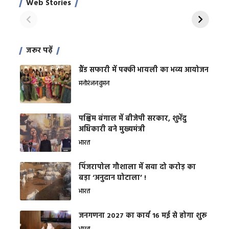
Web Stories
शक्ति
On Apr 28, 2024
On Apr 27, 2024
On 
जरूर पढ़ें
ग्रैंड सफारी में पक्की भायली का भव्य आयोजन
मनोरंजन
वुमन
पश्चिम बंगाल में बीजेपी सरकार, शुभेंदु
अधिकारी बने मुख्यमंत्री
भारत
​पिंजरापोल गौशाला में सवा दो करोड़ का
बड़ा ‘अनुदान घोटाला’ !
भारत
जनगणना 2027 का कार्य 16 मई से होगा शुरू