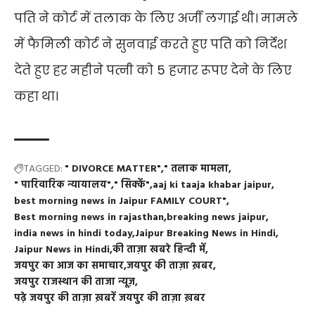
पति
ने
कोर्ट
में
तलाक
के
लिए
अर्जी
लगाई
थी।
मामले
में
फैमिली
कोर्ट
ने
सुनवाई
करते
हुए
पति
को
निर्देश
देते
हुए
हर
महीने
पत्नी
को
5
हजार
रूपए
देने
के
लिए
कहा
था।
TAGGED:
" DIVORCE MATTER"
" तलाक मामला
" पारिवारिक न्यायालय"
" सिक्कें"
aaj ki taaja khabar jaipur
best morning news in Jaipur FAMILY COURT"
Best morning news in rajasthan
breaking news jaipur
india news in hindi today
Jaipur Breaking News in Hindi
Jaipur News in Hindi
की ताज़ा खबरे हिन्दी में
जयपुर का आज का समाचार
जयपुर की ताज़ा ख़बर
जयपुर राजस्थान की ताजा न्यूज़
पढ़े जयपुर की ताज़ा ख़बरें जयपुर की ताज़ा ख़बर