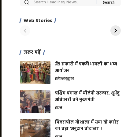
सट्टेबाजी में अरेस्ट हुए
रोज एक कच्चे लहसुन
Xcuse Me एक्टर
की कली से मिलेगी
साहिल खान
जबरदस्त शारीरिक
Web Stories
On Apr 28, 2024
On Apr 27, 2024
शक्ति
जरूर पढ़ें
ग्रैंड सफारी में पक्की भायली का भव्य
आयोजन
मनोरंजन
वुमन
पश्चिम बंगाल में बीजेपी सरकार, शुभेंदु
अधिकारी बने मुख्यमंत्री
भारत
​पिंजरापोल गौशाला में सवा दो करोड़
का बड़ा ‘अनुदान घोटाला’ !