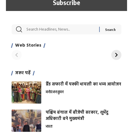
सट्टेबाजी में अरेस्ट हुए
रोज एक कच्चे लहसुन
मह
Xcuse Me एक्टर
की कली से मिलेगी
रे
साहिल खान
जबरदस्त शारीरिक
अर
Web Stories
शक्ति
On Apr 28, 2024
On Apr 27, 2024
On 
जरूर पढ़ें
ग्रैंड सफारी में पक्की भायली का भव्य आयोजन
मनोरंजन
वुमन
पश्चिम बंगाल में बीजेपी सरकार, शुभेंदु
अधिकारी बने मुख्यमंत्री
भारत