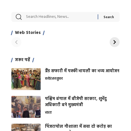
सट्टेबाजी में अरेस्ट हुए
रोज एक कच्चे लहसुन
मह
Xcuse Me एक्टर
की कली से मिलेगी
रे
साहिल खान
जबरदस्त शारीरिक
अर
Web Stories
शक्ति
On Apr 28, 2024
On Apr 27, 2024
On 
जरूर पढ़ें
ग्रैंड सफारी में पक्की भायली का भव्य आयोजन
मनोरंजन
वुमन
पश्चिम बंगाल में बीजेपी सरकार, शुभेंदु
अधिकारी बने मुख्यमंत्री
भारत
​पिंजरापोल गौशाला में सवा दो करोड़ का