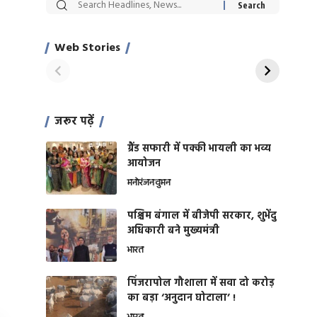
सट्टेबाजी में अरेस्ट हुए
रोज एक कच्चे लहसुन
Xcuse Me एक्टर
की कली से मिलेगी
साहिल खान
जबरदस्त शारीरिक
Web Stories
On Apr 28, 2024
On Apr 27, 2024
शक्ति
जरूर पढ़ें
ग्रैंड सफारी में पक्की भायली का भव्य
आयोजन
मनोरंजन
वुमन
पश्चिम बंगाल में बीजेपी सरकार, शुभेंदु
अधिकारी बने मुख्यमंत्री
भारत
​पिंजरापोल गौशाला में सवा दो करोड़
का बड़ा ‘अनुदान घोटाला’ !