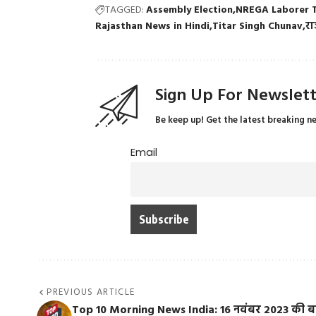
TAGGED:
Assembly Election
NREGA Laborer T
Rajasthan News in Hindi
Titar Singh Chunav
रा
Sign Up For Newslet
Be keep up! Get the latest breaking n
Email
PREVIOUS ARTICLE
Top 10 Morning News India: 16 नवंबर 2023 की ब