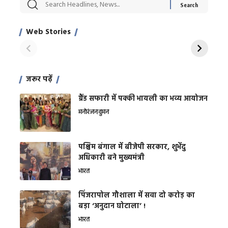
सट्टेबाजी में अरेस्ट हुए
रोज एक कच्चे लहसुन
मह
Xcuse Me एक्टर
की कली से मिलेगी
रे
साहिल खान
जबरदस्त शारीरिक
अर
Web Stories
शक्ति
On Apr 28, 2024
On Apr 27, 2024
On 
जरूर पढ़ें
ग्रैंड सफारी में पक्की भायली का भव्य आयोजन
मनोरंजन
वुमन
पश्चिम बंगाल में बीजेपी सरकार, शुभेंदु
अधिकारी बने मुख्यमंत्री
भारत
​पिंजरापोल गौशाला में सवा दो करोड़ का
बड़ा ‘अनुदान घोटाला’ !
भारत