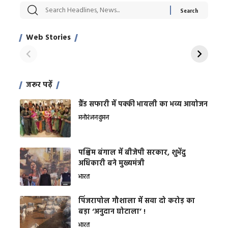
सट्टेबाजी में अरेस्ट हुए
रोज एक कच्चे लहसुन
मह
Xcuse Me एक्टर
की कली से मिलेगी
रे
साहिल खान
जबरदस्त शारीरिक
अर
Web Stories
शक्ति
On Apr 28, 2024
On Apr 27, 2024
On 
जरूर पढ़ें
ग्रैंड सफारी में पक्की भायली का भव्य आयोजन
मनोरंजन
वुमन
पश्चिम बंगाल में बीजेपी सरकार, शुभेंदु
अधिकारी बने मुख्यमंत्री
भारत
​पिंजरापोल गौशाला में सवा दो करोड़ का
बड़ा ‘अनुदान घोटाला’ !
भारत