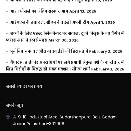
जनगणना 2027 का कार्य 16 मई से होगा शुरू
April 18, 2026
आशा भोसले का अंतिम संस्कार आज
April 13, 2026
आईएएस के तबादले: सीएम ने बदली अपनी टीम
April 1, 2026
बच्चों के लिए एडल्ट स्किनकेयर पर सवाल: टूको किड्स के नए कैंपेन में
फराह खान ने उठाई बहस
March 30, 2026
पूर्व विधायक बलजीत यादव ईडी की हिरासत में
February 3, 2026
गैंगस्टर्स, हार्डकोर अपराधियों पर लगे प्रभावी अंकुश नशे के कारोबार में
लिप्त गिरोहों के विरूद्ध हो सख्त एक्शन : सीएम शर्मा
February 3, 2026
सबसे ज़्यादा पढ़ा गया
संपर्क सूत्र
A-9, 10, Industrial Area, Sudarshanpura, Bais Godam,
Jaipur Rajasthan-302006