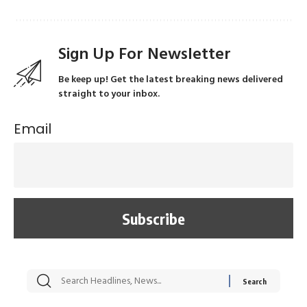
Sign Up For Newsletter
Be keep up! Get the latest breaking news delivered
straight to your inbox.
Email
सट्टेबाजी में अरेस्ट हुए
रोज एक कच्चे लहसुन
मह
Xcuse Me एक्टर
की कली से मिलेगी
रे