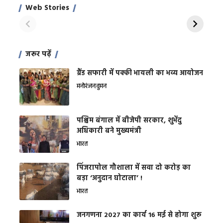
साहिल खान
जबरदस्त शारीरिक
अर
Web Stories
शक्ति
On Apr 28, 2024
On Apr 27, 2024
On 
जरूर पढ़ें
ग्रैंड सफारी में पक्की भायली का भव्य आयोजन
मनोरंजन
वुमन
पश्चिम बंगाल में बीजेपी सरकार, शुभेंदु
अधिकारी बने मुख्यमंत्री
भारत
​पिंजरापोल गौशाला में सवा दो करोड़ का
बड़ा ‘अनुदान घोटाला’ !
भारत
जनगणना 2027 का कार्य 16 मई से होगा शुरू