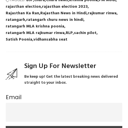
TAGGED:
BJP
churu
Churu news
krishna poonia
PM Modi
rajasthan election
rajasthan election 2023
Rajasthan Ka Ran
Rajasthan News in Hindi
rajkumar rinwa
ratangarh
ratangarh churu news in hindi
ratangarh MLA krishna poonia
ratangarh MLA rajkumar rinwa
RLP
sachin pilot
Satish Poonia
vidhansabha seat
Sign Up For Newsletter
Be keep up! Get the latest breaking news delivered
straight to your inbox.
Email