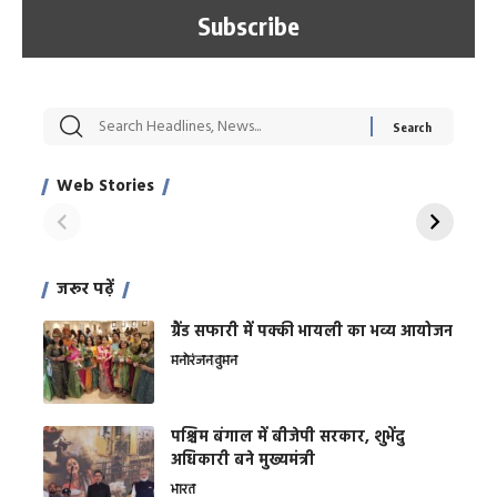
सट्टेबाजी में अरेस्ट हुए
रोज एक कच्चे लहसुन
मह
Xcuse Me एक्टर
की कली से मिलेगी
रे
साहिल खान
जबरदस्त शारीरिक
अर
Web Stories
शक्ति
On Apr 28, 2024
On Apr 27, 2024
On 
जरूर पढ़ें
ग्रैंड सफारी में पक्की भायली का भव्य आयोजन
मनोरंजन
वुमन
पश्चिम बंगाल में बीजेपी सरकार, शुभेंदु
अधिकारी बने मुख्यमंत्री
भारत