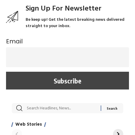
Sign Up For Newsletter
Be keep up! Get the latest breaking news delivered
straight to your inbox.
Email
सट्टेबाजी में अरेस्ट हुए
रोज एक कच्चे लहसुन
मह
Xcuse Me एक्टर
की कली से मिलेगी
रे
साहिल खान
जबरदस्त शारीरिक
अर
Web Stories
शक्ति
On Apr 28, 2024
On Apr 27, 2024
On 