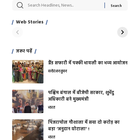
सट्टेबाजी में अरेस्ट हुए
रोज एक कच्चे लहसुन
मह
Xcuse Me एक्टर
की कली से मिलेगी
रे
साहिल खान
जबरदस्त शारीरिक
अर
Web Stories
शक्ति
On Apr 28, 2024
On Apr 27, 2024
On 
जरूर पढ़ें
ग्रैंड सफारी में पक्की भायली का भव्य आयोजन
मनोरंजन
वुमन
पश्चिम बंगाल में बीजेपी सरकार, शुभेंदु
अधिकारी बने मुख्यमंत्री
भारत
​पिंजरापोल गौशाला में सवा दो करोड़ का
बड़ा ‘अनुदान घोटाला’ !
भारत