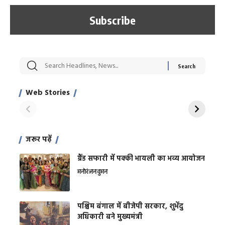
सट्टेबाजी में अरेस्ट हुए
रोज एक कच्चे लहसुन
मह
Xcuse Me एक्टर
की कली से मिलेगी
रे
साहिल खान
जबरदस्त शारीरिक
अर
Web Stories
शक्ति
On Apr 28, 2024
On Apr 27, 2024
On 
जरूर पढ़ें
ग्रैंड सफारी में पक्की भायली का भव्य आयोजन
मनोरंजन
वुमन
पश्चिम बंगाल में बीजेपी सरकार, शुभेंदु
अधिकारी बने मुख्यमंत्री