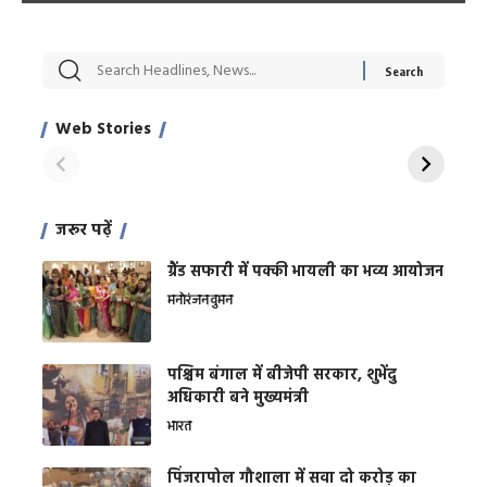
सट्टेबाजी में अरेस्ट हुए
रोज एक कच्चे लहसुन
मह
Xcuse Me एक्टर
की कली से मिलेगी
रे
साहिल खान
जबरदस्त शारीरिक
अर
Web Stories
शक्ति
On Apr 28, 2024
On Apr 27, 2024
On 
जरूर पढ़ें
ग्रैंड सफारी में पक्की भायली का भव्य आयोजन
मनोरंजन
वुमन
पश्चिम बंगाल में बीजेपी सरकार, शुभेंदु
अधिकारी बने मुख्यमंत्री
भारत
​पिंजरापोल गौशाला में सवा दो करोड़ का