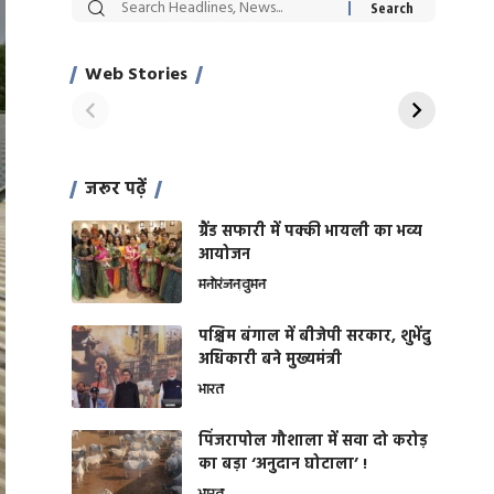
सट्टेबाजी में अरेस्ट हुए
रोज एक कच्चे लहसुन
Xcuse Me एक्टर
की कली से मिलेगी
साहिल खान
जबरदस्त शारीरिक
Web Stories
On Apr 28, 2024
On Apr 27, 2024
शक्ति
जरूर पढ़ें
ग्रैंड सफारी में पक्की भायली का भव्य
आयोजन
मनोरंजन
वुमन
पश्चिम बंगाल में बीजेपी सरकार, शुभेंदु
अधिकारी बने मुख्यमंत्री
भारत
​पिंजरापोल गौशाला में सवा दो करोड़
का बड़ा ‘अनुदान घोटाला’ !