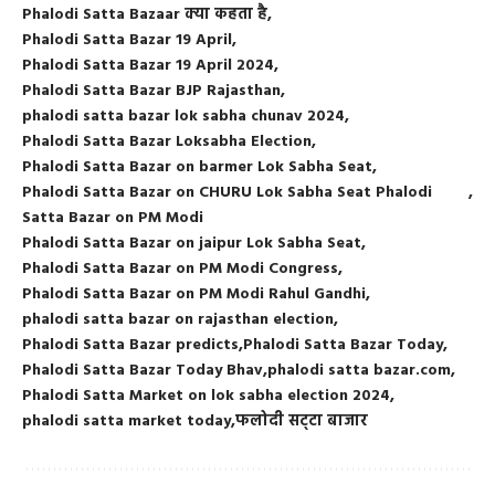
Phalodi Satta Bazaar क्या कहता है
Phalodi Satta Bazar 19 April
Phalodi Satta Bazar 19 April 2024
Phalodi Satta Bazar BJP Rajasthan
phalodi satta bazar lok sabha chunav 2024
Phalodi Satta Bazar Loksabha Election
Phalodi Satta Bazar on barmer Lok Sabha Seat
Phalodi Satta Bazar on CHURU Lok Sabha Seat Phalodi
Satta Bazar on PM Modi
Phalodi Satta Bazar on jaipur Lok Sabha Seat
Phalodi Satta Bazar on PM Modi Congress
Phalodi Satta Bazar on PM Modi Rahul Gandhi
phalodi satta bazar on rajasthan election
Phalodi Satta Bazar predicts
Phalodi Satta Bazar Today
Phalodi Satta Bazar Today Bhav
phalodi satta bazar.com
Phalodi Satta Market on lok sabha election 2024
phalodi satta market today
फलोदी सट्‌टा बाजार