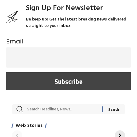
Sign Up For Newsletter
Be keep up! Get the latest breaking news delivered
straight to your inbox.
Email
सट्टेबाजी में अरेस्ट हुए
रोज एक कच्चे लहसुन
मह
Xcuse Me एक्टर
की कली से मिलेगी
रे
साहिल खान
जबरदस्त शारीरिक
अर
Web Stories
शक्ति
On Apr 28, 2024
On Apr 27, 2024
On 