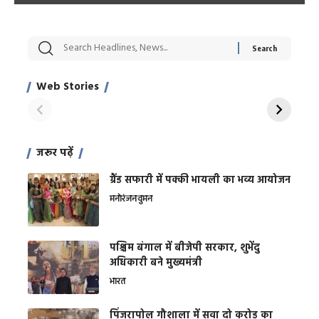
सट्टेबाजी में अरेस्ट हुए
रोज एक कच्चे लहसुन
मह
Xcuse Me एक्टर
की कली से मिलेगी
रे
साहिल खान
जबरदस्त शारीरिक
अर
Web Stories
शक्ति
On Apr 28, 2024
On Apr 27, 2024
On 
जरूर पढ़ें
ग्रैंड सफारी में पक्की भायली का भव्य आयोजन
मनोरंजन
वुमन
पश्चिम बंगाल में बीजेपी सरकार, शुभेंदु
अधिकारी बने मुख्यमंत्री
भारत
​पिंजरापोल गौशाला में सवा दो करोड़ का