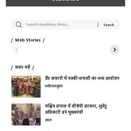
सट्टेबाजी में अरेस्ट हुए
रोज एक कच्चे लहसुन
मह
Xcuse Me एक्टर
की कली से मिलेगी
रे
साहिल खान
जबरदस्त शारीरिक
अर
Web Stories
शक्ति
On Apr 28, 2024
On Apr 27, 2024
On 
जरूर पढ़ें
ग्रैंड सफारी में पक्की भायली का भव्य आयोजन
मनोरंजन
वुमन
पश्चिम बंगाल में बीजेपी सरकार, शुभेंदु
अधिकारी बने मुख्यमंत्री
भारत