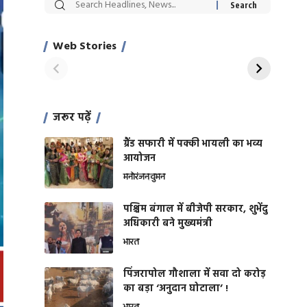
सट्टेबाजी में अरेस्ट हुए
रोज एक कच्चे लहसुन
Xcuse Me एक्टर
की कली से मिलेगी
साहिल खान
जबरदस्त शारीरिक
Web Stories
On Apr 28, 2024
On Apr 27, 2024
शक्ति
जरूर पढ़ें
ग्रैंड सफारी में पक्की भायली का भव्य
आयोजन
मनोरंजन
वुमन
पश्चिम बंगाल में बीजेपी सरकार, शुभेंदु
अधिकारी बने मुख्यमंत्री
भारत
​पिंजरापोल गौशाला में सवा दो करोड़
का बड़ा ‘अनुदान घोटाला’ !